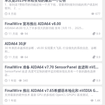
本次是2025年本站变动的最后一个公告
1、签到送1赞助币的功能还有一个月下线，需要用到签到功能的用户请及时
签到。 2、...
8 月前
677
FinalWire 宣布推出 AIDA64 v8.00
AIDA64 v8.00 引入了许多强大的新功能 发布 |9月 15， 2025...
11 月前
94
9.9
AIDA64 30岁
30 年来的卓越系统诊断，v8.00 实现重大飞跃. 行业领先的系统信息、诊断
和...
11 月前
64
9.9
FinalWire 准备 AIDA64 v7.70 SensorPanel 改进和 nVIDI
A GeForce RTX 5060 支持
SensorPanel 改进 高度可定制的硬件监控模块现在具有一个新的颜色选择
器...
1 年前
340
9.9
FinalWire 推出 AIDA64 v7.65希腊语本地化和 nVIDIA GeF
orce RTX 5060 Ti 支持
支持最新的硬件技术 最新 GPU 的多线程 OpenCL GPGPU 基准测试、...
1 年前
1.4K