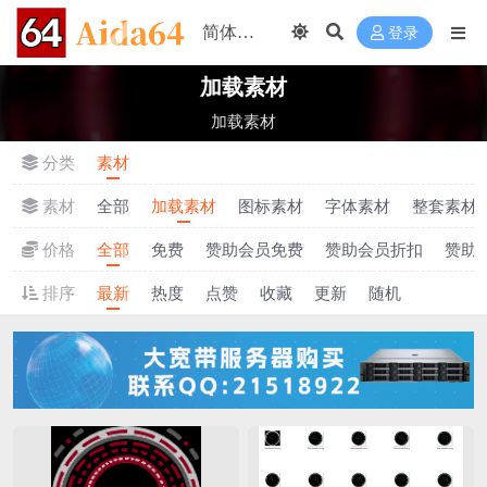
登录
加载素材
加载素材
分类
素材
素材
全部
加载素材
图标素材
字体素材
整套素材
价格
全部
免费
赞助会员免费
赞助会员折扣
赞助
排序
最新
热度
点赞
收藏
更新
随机