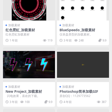
加载素材
加载素材
红色霓虹_加载素材
BlueSpeedo_加载素材
红色霓虹加载素材
仪表盘类型的加载素材。
1 年前
119
3 年前
248
9.9
加载素材
加载素材
New Project_加载素材
Photoshop简单加载GIF
闪电效果，喜欢的下载。
原创QQ：1129773562
3 年前
100
9.9
4 年前
387