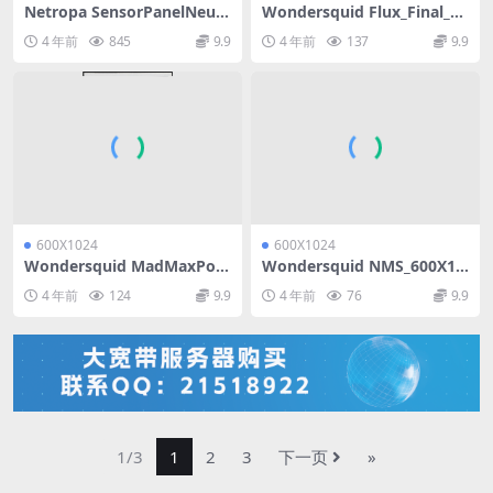
Netropa SensorPanelNeutr
Wondersquid Flux_Final_60
alPurpleAquaVertical_600X
0X1024_Aida64_SensorPan
4 年前
845
9.9
4 年前
137
9.9
1024_Aida64_SensorPanel
el模板
模板【推荐005】
600X1024
600X1024
Wondersquid MadMaxPost
Wondersquid NMS_600X10
er【霹雳游侠】【麦克】_600
24_Aida64_SensorPanel模板
4 年前
124
9.9
4 年前
76
9.9
X1024_Aida64_SensorPanel
模板
1/3
1
2
3
下一页
»