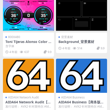
800X480
背景素材
Toni Tijeras Alonso Color Tr
Background_背景素材
on_800X480_Aida64_Sensor
含字体
4 年前
514
9.9
panel模板【推荐009】
4 年前
637
9.9
AIDA64 Network Audit
AIDA64 Business
AIDA64 Network Audit【网
AIDA64 Business【商务版】
络审计版】版本： 6.70.6000
版本： 6.70.6000 稳定版
发行说明： AVX2 针对英特尔 Alder
发行说明： AVX2 针对英特尔 Alder
稳定版