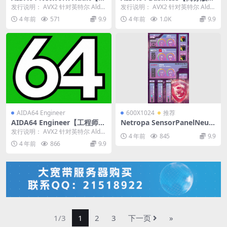
络审计版】版本： 6.70.6000
版本： 6.70.6000 稳定版
发行说明： AVX2 针对英特尔 Alder
发行说明： AVX2 针对英特尔 Alder
稳定版
Lake-N CPU 进行了优化的...
Lake-N CPU 进行了优化的...
4 年前
571
9.9
4 年前
1.0K
9.9
AIDA64 Engineer
600X1024
推荐
AIDA64 Engineer【工程师
Netropa SensorPanelNeutr
版】版本： 6.70.6000 稳定版
alPurpleAquaVertical_600X
发行说明： AVX2 针对英特尔 Alder
4 年前
845
9.9
1024_Aida64_SensorPanel
Lake-N CPU 进行了优化的...
4 年前
866
9.9
模板【推荐005】
1/3
1
2
3
下一页
»