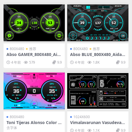
800X480
推荐
800X480
推荐
Abso GAMER_800X480_Aid
Abso BLUE_800X480_Aida6
a64_Sensorpanel模板【推荐
4_Sensorpanel模板【推荐00
4 年前
579
9.9
4 年前
1.8K
9.9
009】
9】
800X480
1024X600
Toni Tijeras Alonso Color Tr
Vimalavarunan Vasudevan
on_800X480_Aida64_Sensor
Clean Black Inverted_1024
含字体
4 年前
1.1K
9.9
panel模板【推荐009】
X600_Aida64_Sensorpanel