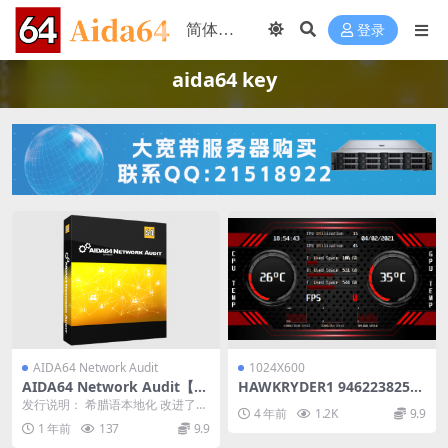
登录
aida64 key
AIDA64 Network Audit
1024X600
AIDA64 Network Audit【网
HAWKRYDER1 946223825_r
络审计版】版本：7.65.7400
eddevilv_1024X600_Aida64_
发行说明： 希腊语本地化 改进了对
4 年前
1.2K
9.9
压缩版 下载
SensorPanel模板
Intel Panther Lake CPU...
1 年前
137
9.9