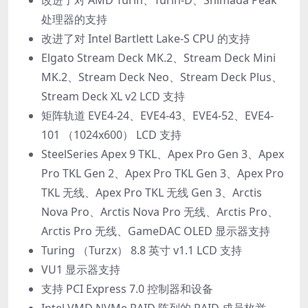
处理器的支持
改进了对 Intel Bartlett Lake-S CPU 的支持
Elgato Stream Deck MK.2、Stream Deck Mini
MK.2、Stream Deck Neo、Stream Deck Plus、
Stream Deck XL v2 LCD 支持
矩阵轨道 EVE4-24、EVE4-43、EVE4-52、EVE4-
101 （1024x600） LCD 支持
SteelSeries Apex 9 TKL、Apex Pro Gen 3、Apex
Pro TKL Gen 2、Apex Pro TKL Gen 3、Apex Pro
TKL 无线、Apex Pro TKL 无线 Gen 3、Arctis
Nova Pro、Arctis Nova Pro 无线、Arctis Pro、
Arctis Pro 无线、GameDAC OLED 显示器支持
Turing （Turzx） 8.8 英寸 v1.1 LCD 支持
VU1 显示器支持
支持 PCI Express 7.0 控制器和设备
Intel VMD NVMe RAID 阵列的 RAID 成员枚举