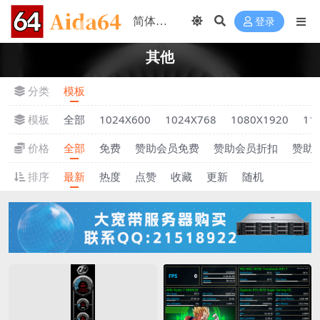
登录
其他
分类
模板
模板
全部
1024X600
1024X768
1080X1920
11
价格
全部
免费
赞助会员免费
赞助会员折扣
赞助
排序
最新
热度
点赞
收藏
更新
随机