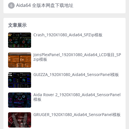
Aida64 全版本网盘下载地址
6
文章展示
Crash_1920X1080_Aida64_SPZip模板
JonsPlexPanel_1920X1080_Aida64_LCD项目_SP
zip模板
GUIZZA_1920X1080_Aida64_SensorPanel模板
Aida Rover 2_1920X1080_Aida64_SensorPanel
模板
GRUGER_1920X1080_Aida64_SensorPanel模板