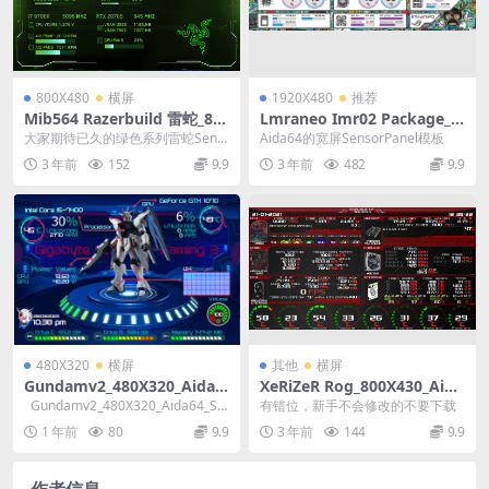
800X480
横屏
1920X480
推荐
Mib564 Razerbuild 雷蛇_80
Lmraneo Imr02 Package_1
0X480_Aida64_SensorPanel
920X480_Aida64_SensorPa
大家期待已久的绿色系列雷蛇Sens
Aida64的宽屏SensorPanel模板
模板
nel模板【推荐005】
orPanel模板
3 年前
152
9.9
3 年前
482
9.9
480X320
横屏
其他
横屏
Gundamv2_480X320_Aida6
XeRiZeR Rog_800X430_Aida
4_SensorPanel模板
64_SensorPanel模板
Gundamv2_480X320_Aida64_Se
有错位，新手不会修改的不要下载
nsorPan...
1 年前
80
9.9
3 年前
144
9.9