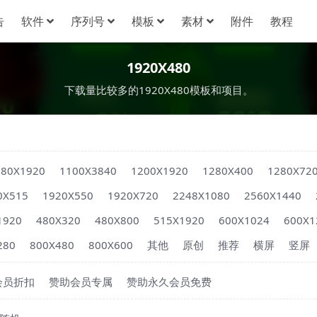
告
软件
序列号
模板
素材
附件
教程
1920X480
下载量比较多的1920X480模板和项目。
080X1920
1100X3840
1200X1920
1280X400
1280X72
0X515
1920X550
1920X720
2248X1080
2560X1440
1920
480X320
480X800
515X1920
600X1024
600X1
280
800X480
800X600
其他
原创
推荐
横屏
竖屏
会员折扣
赞助会员专属
赞助永久会员免费