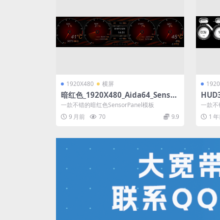
1920X480
横屏
1920
暗红色_1920X480_Aida64_Sensor
HUD3
Panel模板
rPa
一款不错的暗红色SensorPanel模板
一款不错
9 月前
70
9.9
1 