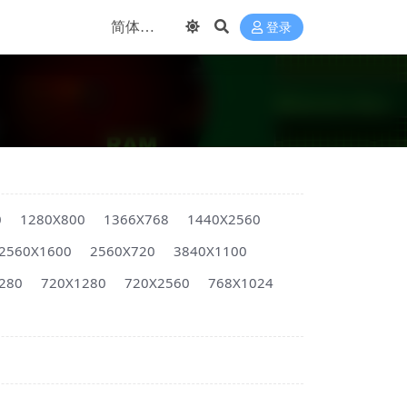
登录
0
1280X800
1366X768
1440X2560
2560X1600
2560X720
3840X1100
280
720X1280
720X2560
768X1024