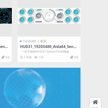
1920X480
横屏
Senso
HUD31_1920X480_Aida64_Senso
rPanel模板
一款不错的HUD31 SensorPanel模板
9.9
1 年前
110
9.9