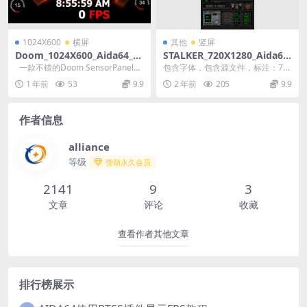
1024X600
横屏
其他
竖屏
Doom_1024X600_Aida64_Se
STALKER_720X1280_Aida64
nsorPanel模板
_SensorPanel模板
一款不错的Doom SensorPanel模
包含字体，包含源文件，标注：72
板
0X1280尺寸，实际尺寸是：690X1
1 年前
53
9.9
2 年前
205
9.9
225。
作者信息
alliance
等级
赞助永久会员
2141
9
3
文章
评论
收藏
查看作者其他文章
排行榜展示