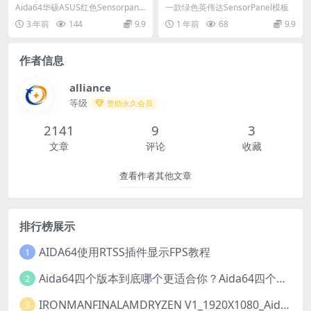
da64_Sensorpanel模板
da64_SensorPanel模板
Aida64华硕ASUS红色Sensorpanel
一款绿色英伟达SensorPanel模板
模板
3 年前
144
9.9
1 年前
68
9.9
作者信息
alliance
等级
赞助永久会员
2141
9
3
文章
评论
收藏
查看作者其他文章
排行榜展示
AIDA64使用RTSS插件显示FPS教程
1
Aida64四个版本到底哪个更适合你？Aida64四个版本有什么区别？
2
IRONMANFINALAMDRYZEN V1_1920X1080_Aida64_SensorPanel模板【推荐001已修复】
3