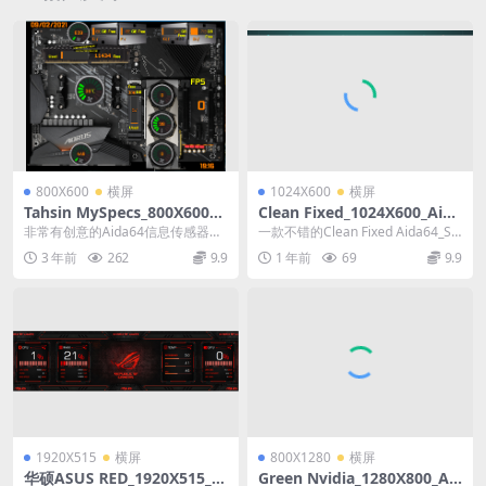
800X600
横屏
1024X600
横屏
Tahsin MySpecs_800X600_A
Clean Fixed_1024X600_Aida
ida64_SensorPanel模板
64_SensorPanel模板
非常有创意的Aida64信息传感器模
一款不错的Clean Fixed Aida64_Se
板，喜欢的会修改的朋友，可以用
nsorPanel模板
3 年前
262
9.9
1 年前
69
9.9
自己的主板做背...
1920X515
横屏
800X1280
横屏
华硕ASUS RED_1920X515_Ai
Green Nvidia_1280X800_Ai