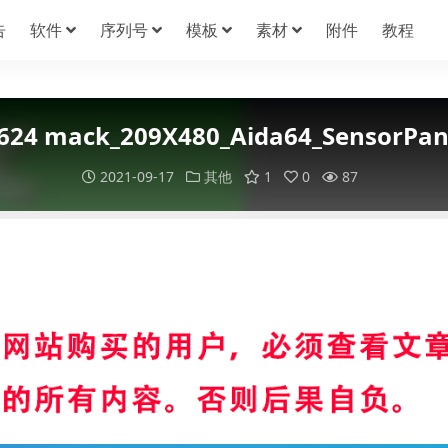
告
软件
序列号
模板
素材
附件
教程
624 mack_209X480_Aida64_SensorPa
2021-09-17
其他
1
0
87