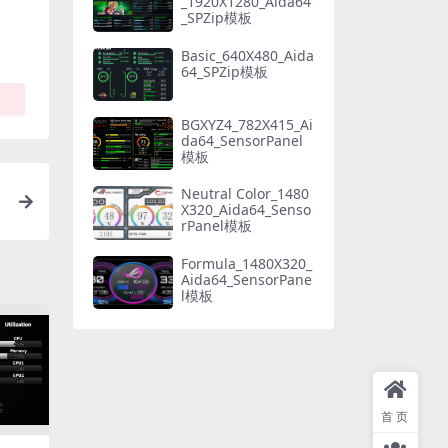
_1920X1280_Aida64
_SPZip模板
Basic_640X480_Aida
64_SPZip模板
BGXYZ4_782X415_Ai
da64_SensorPanel
模板
Neutral Color_1480
X320_Aida64_Senso
rPanel模板
Formula_1480X320_
Aida64_SensorPane
l模板
首页