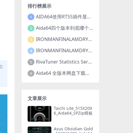
排行榜展示
AIDA64使用RTSS插件显示FPS教程
1
Aida64四个版本到底哪个更适合你？Aida64四个版本有什么区别？
2
IRONMANFINALAMDRYZEN V1_1920X1080_Aida64_SensorPanel模板【推荐001已修复】
3
IRONMANFINALAMDRYZEN V3_1920X1080_Aida64_LCD项目【推荐001】【动态】
4
RivaTuner Statistics Server 7.3.2bata5英文版/中文版【简称rtss】下载以及安装教程
5
盗
Aida64 全版本网盘下载地址
6
文章展示
Taichi Lite_515X209
6_Aida64_SPZip模板
Asus Obsidian Gold