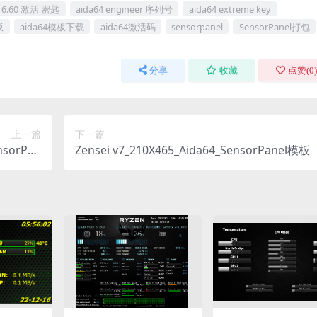
4 6.60 激活 密匙
aida64 engineer 序列号
aida64 extreme key
板
aida64模板下载
aida64激活码
sensorpanel
SensorPanel打包
分享
收藏
点赞(
0
)
上一篇
下一篇
nsorPan
Zensei v7_210X465_Aida64_SensorPanel模板
el模板