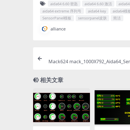
aida64 6.60 密匙
aida64 6.60 激活
aida6
aida64 extreme 序列号
aida64 key
aida64模
SensorPanel模板
sensorpanel皮肤
简洁
alliance
Mack624 mack_1000X792_Aida64_Se
相关文章