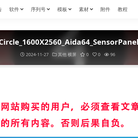
告
软件
序列号
模板
素材
附件
教程
Circle_1600X2560_Aida64_SensorPan
2024-11-27
其他
横屏
0
0
96