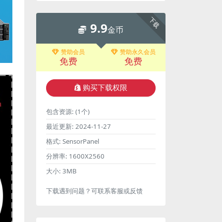
下载
9.9
金币
赞助会员
赞助永久会员
免费
免费
购买下载权限
包含资源:
(1个)
最近更新:
2024-11-27
格式:
SensorPanel
分辨率:
1600X2560
大小:
3MB
下载遇到问题？可联系客服或反馈