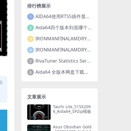
排行榜展示
AIDA64使用RTSS插件显示FPS教程
1
Aida64四个版本到底哪个更适合你？Aida64四个版本有什么区别？
2
IRONMANFINALAMDRYZEN V1_1920X1080_Aida64_SensorPanel模板【推荐001已修复】
3
IRONMANFINALAMDRYZEN V3_1920X1080_Aida64_LCD项目【推荐001】【动态】
4
RivaTuner Statistics Server 7.3.2bata5英文版/中文版【简称rtss】下载以及安装教程
5
Aida64 全版本网盘下载地址
6
盗
文章展示
Taichi Lite_515X209
6_Aida64_SPZip模板
Asus Obsidian Gold