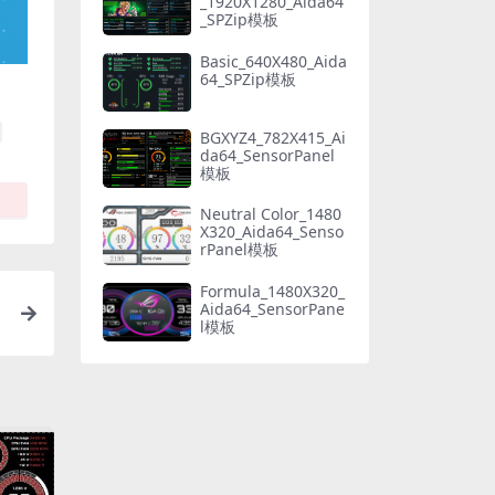
_1920X1280_Aida64
_SPZip模板
Basic_640X480_Aida
64_SPZip模板
BGXYZ4_782X415_Ai
da64_SensorPanel
模板
Neutral Color_1480
X320_Aida64_Senso
rPanel模板
Formula_1480X320_
Aida64_SensorPane
l模板